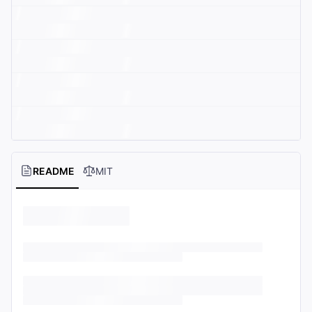
README
MIT