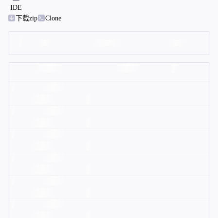
IDE
下载zip
Clone