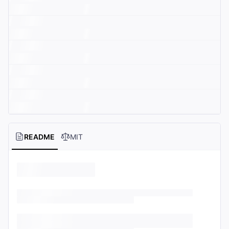
README
MIT