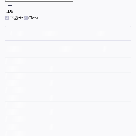
IDE
下载zip
Clone