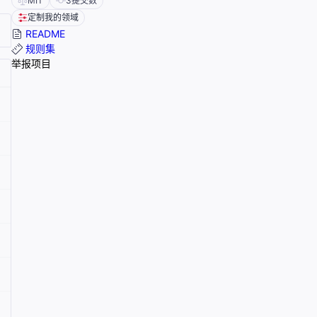
MIT
3
提交数
定制我的领域
README
规则集
举报项目