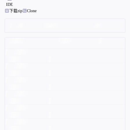
IDE
下载zip
Clone