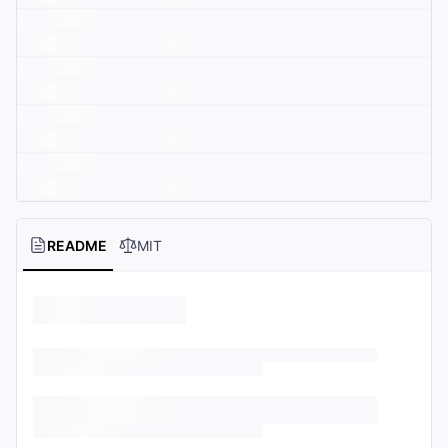
README
MIT