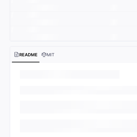
README
MIT