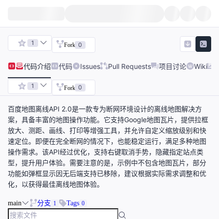
1
0
Fork
代码
介绍
代码
Issues
Pull Requests
项目讨论
Wiki
1
0
Fork
百度地图离线API 2.0是一款专为断网环境设计的离线地图解决方
案，具备丰富的地图操作功能。它支持Google地图瓦片，提供拉框
放大、测距、画线、打印等增强工具，并允许自定义缩放级别和快
速定位。即便在完全断网的情况下，也能稳定运行，满足多种地图
操作需求。该API经过优化，支持右键取消手势，隐藏指定站点类
型，提升用户体验。需要注意的是，示例中不包含地图瓦片，部分
功能如弹框显示因无后端支持已移除，建议根据实际需求调整和优
化，以获得最佳离线地图体验。
main
分支
Tags
1
0