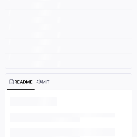
README
MIT