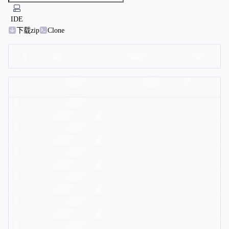
IDE
下载zip
Clone