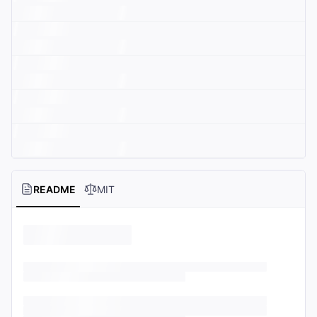
README
MIT