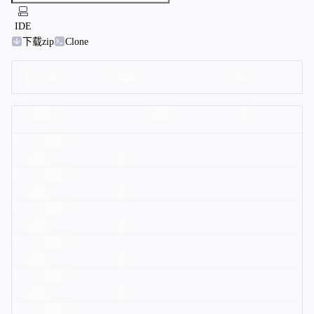
IDE
下载zip
Clone