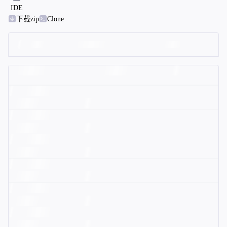
IDE
下载zip
Clone