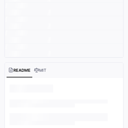
README
MIT