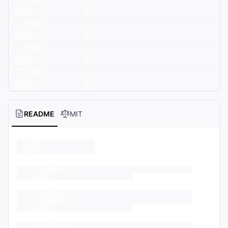
README
MIT