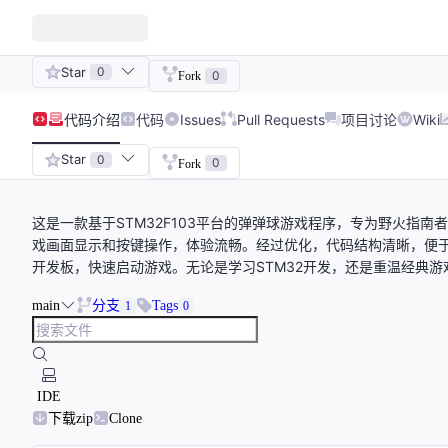
Star
0
0
Fork
代码
介绍
代码
Issues
Pull Requests
项目讨论
Wiki
Star
0
0
Fork
这是一款基于STM32F103平台的弹弹球游戏程序，专为野火指南
戏画面显示和按键操作，体验流畅。经过优化，代码结构清晰，便
开发板，快速启动游戏。无论是学习STM32开发，还是重温经典
main
分支
Tags
1
0
IDE
下载zip
Clone