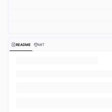
README
MIT