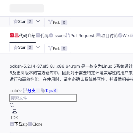
Star
0
0
Fork
代码
介绍
代码
Issues
Pull Requests
项目讨论
Wiki
Star
0
0
Fork
pdksh-5.2.14-37.el5_8.1.x86_64.rpm 是一款专为Li
6及更高版本的官方仓库中，因此对于需要特定环境兼容性的用户来说，
运行和高效性能。在使用时，请务必确认系统兼容性，并遵循相关
main
分支
Tags
1
0
IDE
下载zip
Clone