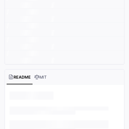
README
MIT