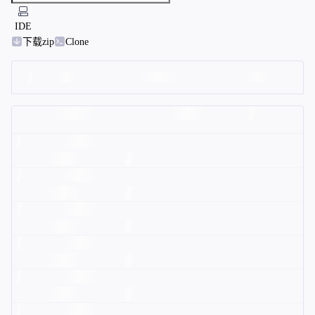
IDE
下载zip
Clone