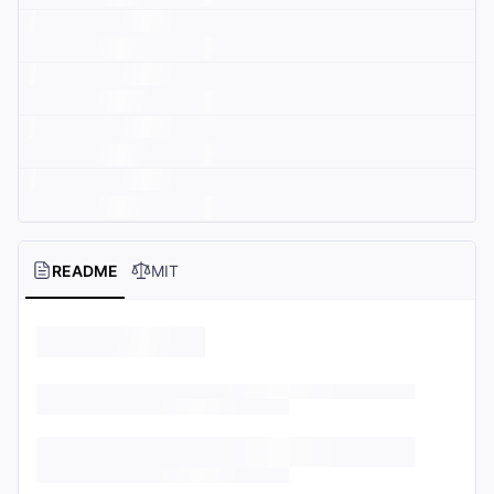
README
MIT