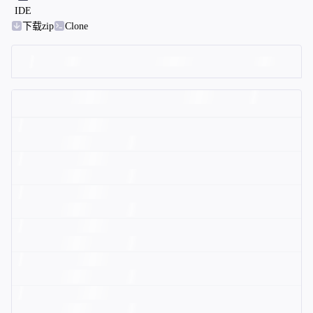
IDE
下载zip
Clone