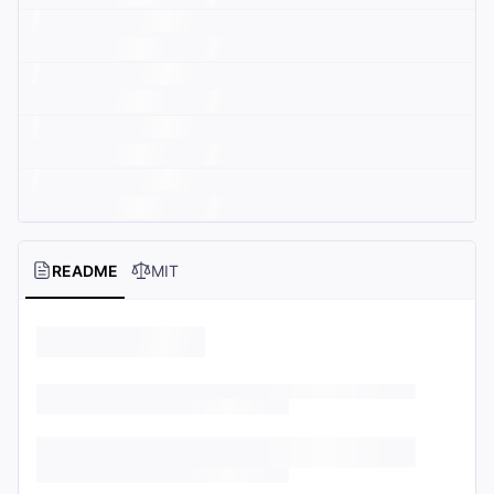
README
MIT