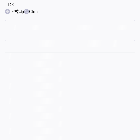
IDE
下载zip
Clone