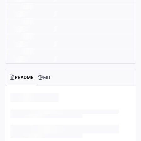
README
MIT