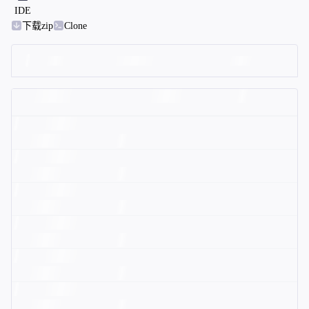
IDE
下载zip
Clone