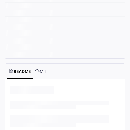
README
MIT