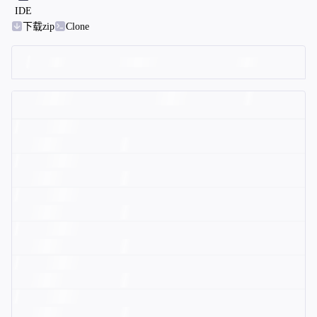
IDE
下载zip
Clone