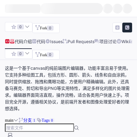
0
0
Fork
代码
介绍
代码
Issues
Pull Requests
项目讨论
Wiki
0
0
Fork
这是一个基于canvas的纯前端图片编辑器，功能丰富且易于使用。
它支持多种绘图工具，包括方形、圆形、箭头、线条和自由涂鸦，
同时提供缩放、拖拽和鹰眼功能，方便用户精确编辑。此外，还具
备马赛克、剪切和导出PNG等实用特性，满足多样化的图片处理需
求。编辑器界面简洁直观，操作流畅，适合各类用户快速上手。项
目完全开源，遵循相关协议，是前端开发者和图像处理爱好者的理
想选择。
main
分支
Tags
1
0