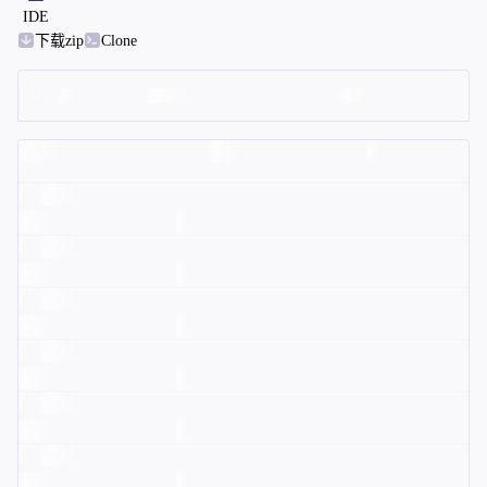
IDE
下载zip
Clone