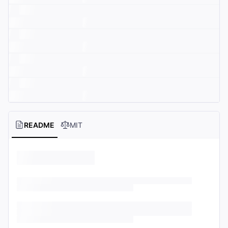
README
MIT