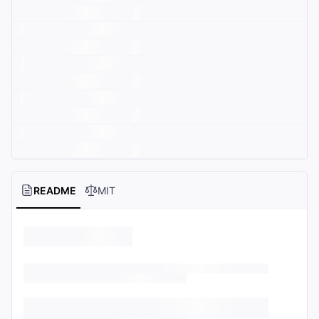
README
MIT