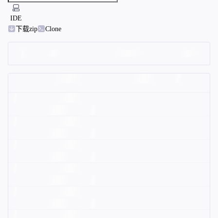
IDE
下载zip
Clone