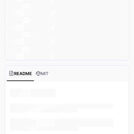
README
MIT