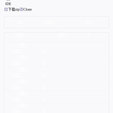
IDE
下载zip
Clone