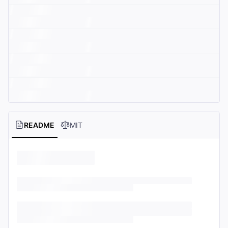
README
MIT