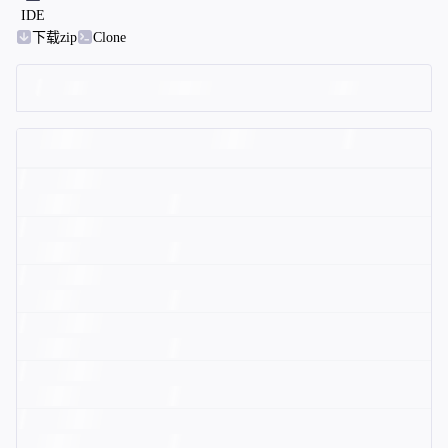
IDE
下载zip
Clone