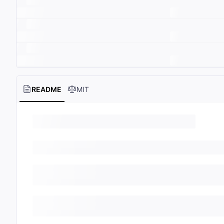
README
MIT