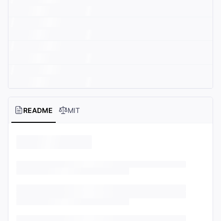
README
MIT