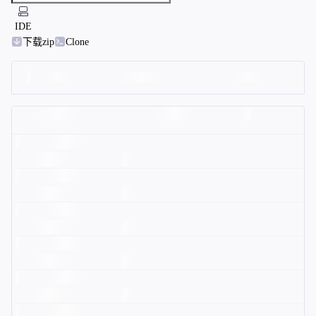
IDE
下载zip
Clone