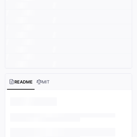
README
MIT