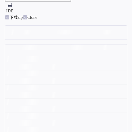
IDE
下载zip
Clone