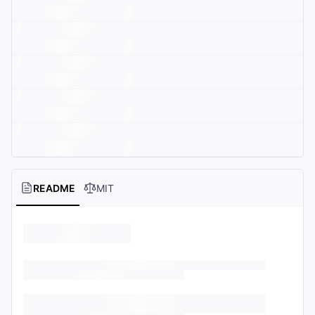
README
MIT