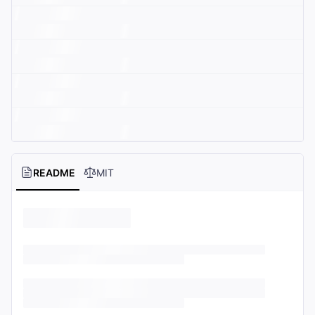
README
MIT