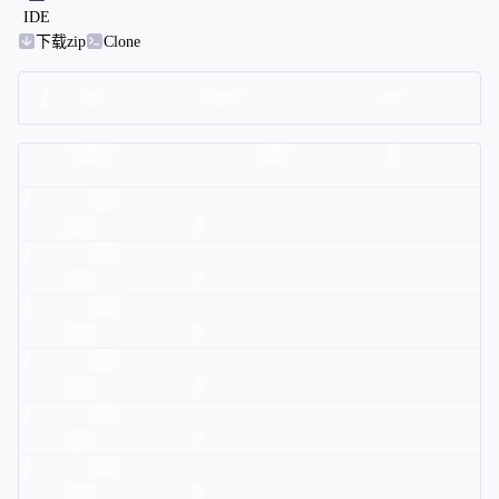
IDE
下载zip
Clone