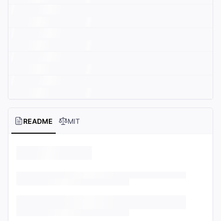
README
MIT