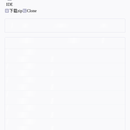
IDE
下载zip
Clone