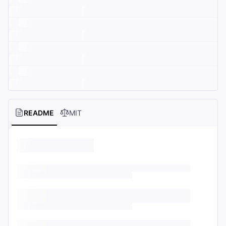
README
MIT