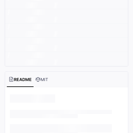
README
MIT