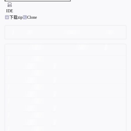
IDE
下载zip
Clone