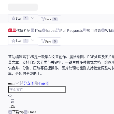
Star
1
0
Fork
代码
介绍
代码
Issues
Pull Requests
项目讨论
Wiki
Star
1
0
Fork
首助编辑高手V5是一款集AI文章创作、魔法绘图、PDF处理及图
量文章，支持自定义分类与关键字，一键生成多种格式文档。绘图功
供合并、分割、压缩等便捷操作，图片处理功能则支持批量调整与长
率，是您的全能助手。
main
分支
Tags
1
0
IDE
下载zip
Clone