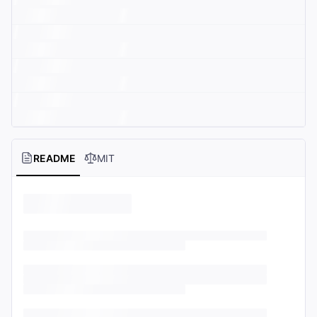
README
MIT