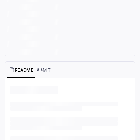
README
MIT