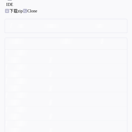
IDE
下载zip
Clone