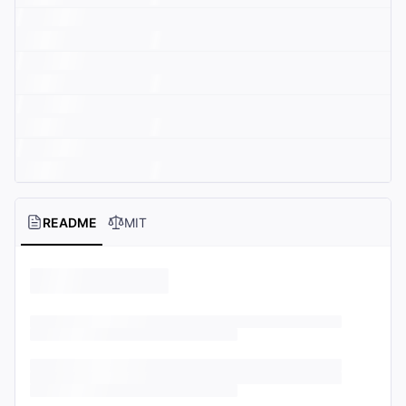
README
MIT