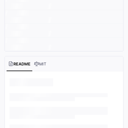
README
MIT