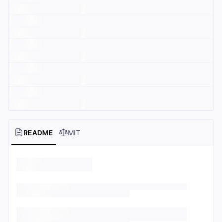
README
MIT