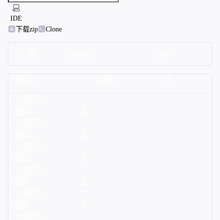
IDE
下载zip
Clone