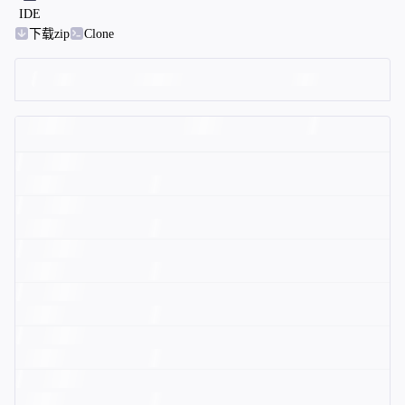
IDE
下载zip
Clone