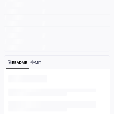
README
MIT