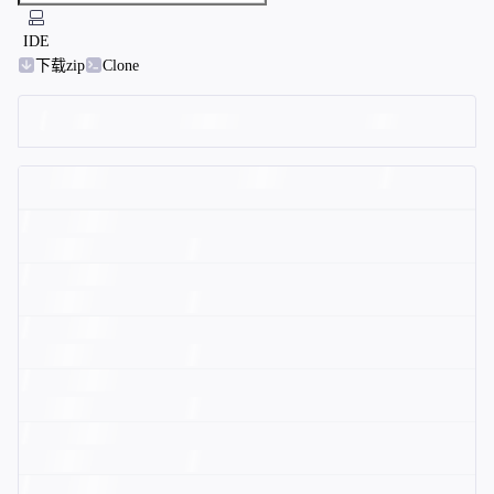
IDE
下载zip
Clone