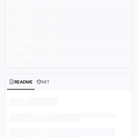
README
MIT