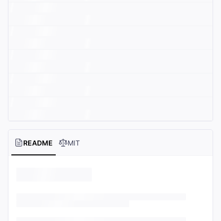
README
MIT