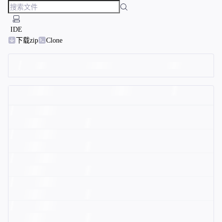
IDE
下载zip
Clone