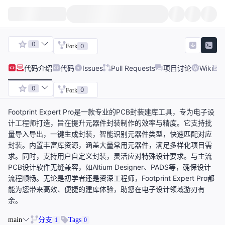
0
0
Fork
代码
介绍
代码
Issues
Pull Requests
项目讨论
Wiki
0
0
Fork
Footprint Expert Pro是一款专业的PCB封装建库工具，专为电子设
计工程师打造，旨在提升元器件封装制作的效率与精度。它支持批
量导入导出，一键生成封装，智能识别元器件类型，快速匹配对应
封装。内置丰富库资源，涵盖大量常用元器件，满足多样化项目需
求。同时，支持用户自定义封装，灵活应对特殊设计要求。与主流
PCB设计软件无缝兼容，如Altium Designer、PADS等，确保设计
流程顺畅。无论是初学者还是资深工程师，Footprint Expert Pro都
能为您带来高效、便捷的建库体验，助您在电子设计领域游刃有
余。
main
分支
Tags
1
0