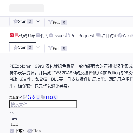
Star
0
0
Fork
代码
介绍
代码
Issues
Pull Requests
项目讨论
Wiki
Star
0
0
Fork
PEExplorer 1.99r6 汉化版绿色版是一款功能强大的可视
符串表等资源，并集成了W32DASM的反编译能力和PEditor
PE格式文件，如EXE、DLL等，且支持插件扩展功能，满足用户
用，确保软件包完整以避免异常。
main
分支
Tags
1
0
IDE
下载zip
Clone