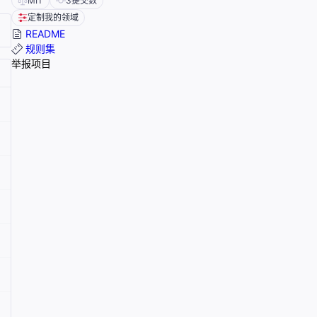
MIT
3
提交数
定制我的领域
README
规则集
举报项目