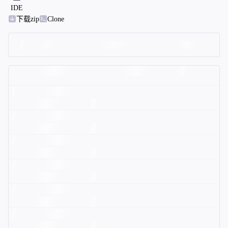
IDE
下载zip
Clone