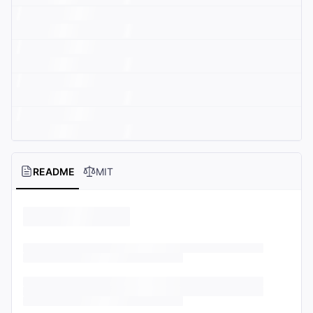
README
MIT