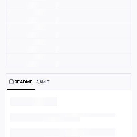
README
MIT