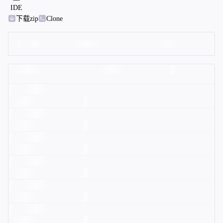
IDE
下载zip
Clone