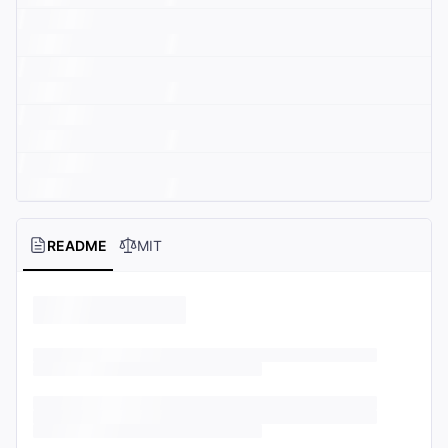
README
MIT