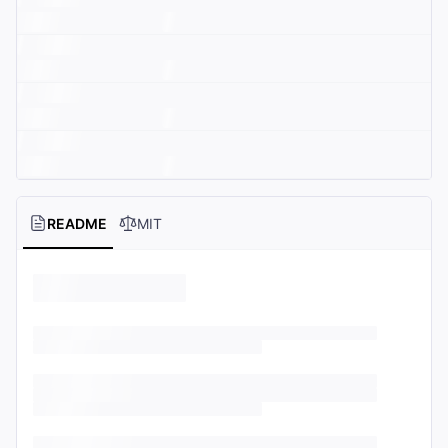
README
MIT