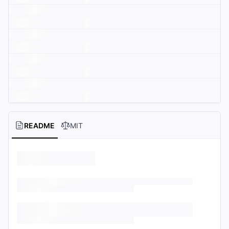
README
MIT