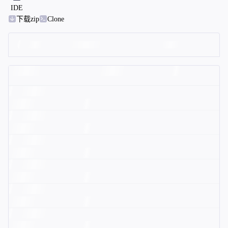
IDE
下载zip
Clone