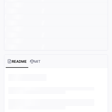
README
MIT