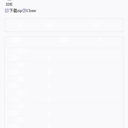
IDE
下载zip
Clone