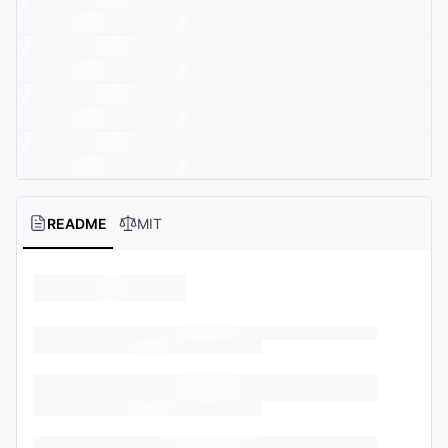
README
MIT