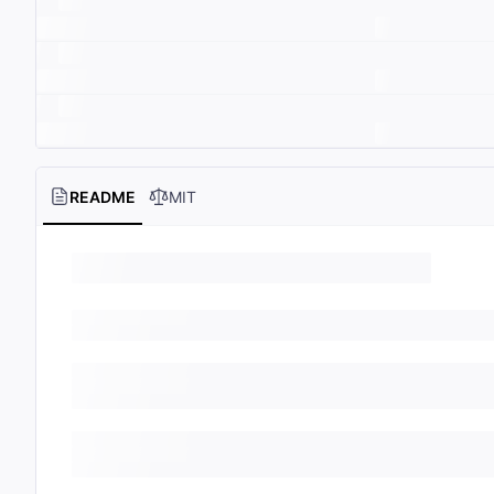
README
MIT