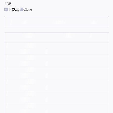
IDE
下载zip
Clone