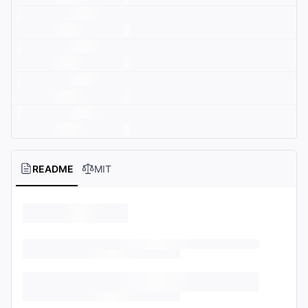
README
MIT