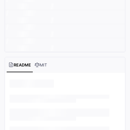
README
MIT