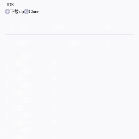
IDE
下载zip
Clone