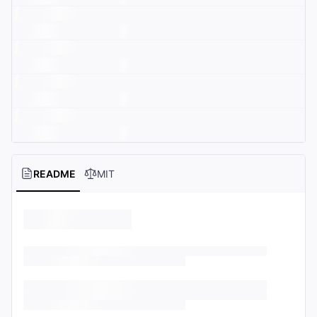
README
MIT