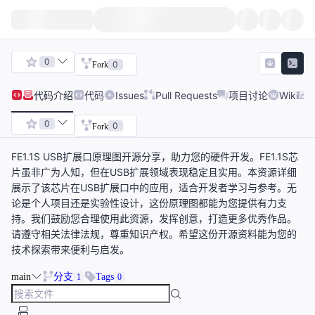
0
0
Fork
代码
介绍
代码
Issues
Pull Requests
项目讨论
Wiki
0
0
Fork
FE1.1S USB扩展口原理图开源分享，助力您的硬件开发。FE1.1S芯
片虽非广为人知，但在USB扩展领域表现稳定且实用。本资源详细
展示了该芯片在USB扩展口中的应用，适合开发者学习与参考。无
论是个人项目还是实验性设计，这份原理图都能为您提供有力支
持。我们鼓励您合理使用此资源，发挥创意，打造更多优秀作品。
请遵守相关法律法规，尊重知识产权。希望这份开源资料能为您的
技术探索带来便利与启发。
main
分支
Tags
1
0