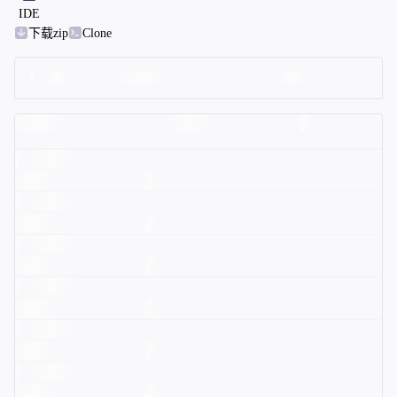
IDE
下载zip
Clone