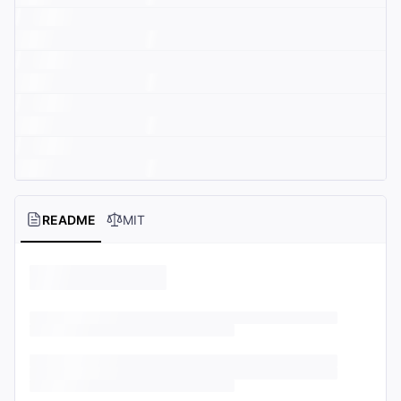
README
MIT